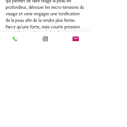
qui permet de faire réagir la peau en
profondeur, dénouer les micro-tensions du
visage et venir engager une tonification
de la peau afin de la rendre plus ferme.
Parce qu'une forte, mais courte pression
est réalisée sur les muscles du visage,
ceux-ci se détendent et relâchent la
tension. Ainsi, les traits fatigués, les rides
et ridules sont lissés, ce qui va avoir une
action rajeunissante. De plus, la
combinaison des mouvements réalisés
tonifie les muscles profonds du visage afin
de raffermir l'ensemble.
Le Kobido est donc un soin
anti-âge
parfait
pour les femmes en recherchent d'options
naturelles car il offre un effet lissant global
ainsi qu'une agréable détente.